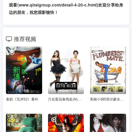
观看(www.qitaigroup.com/detail-4-20-c.html)欢迎分享给身
边的朋友，祝您观影愉快！
推荐视频
全16集
HD中字
正片
泰剧《无岸52》番外
只在梨花春雨处(N)世藏白鸟
美丽小洞5荷尔蒙全集哪里看