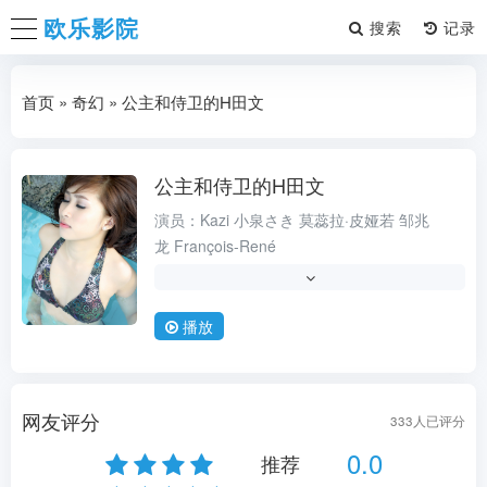
欧乐影院
搜索
首页
»
奇幻
» 公主和侍卫的H田文
公主和侍卫的H田文
历史
演员：
Kazi
小泉さき
莫蕊拉·皮娅若
邹兆
龙
François-René
导演：
莫蕊拉·皮娅若
类型：
,喜剧
播放
状态：
高清中字1080P
更新时间：
2026-08-06
地区：
马来西亚
网友评分
333
人已评分
年份：
1992
0.0
推荐
语言：
法语