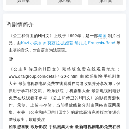
第19集
第20集
第21集
第22集
第23集
第24集
剧情简介
第25集
第26集
第27集
《公主和侍卫的H田文》上映于 1992年，是一部
泰国
制片出
品，由
Kazi
小泉さき
莫蕊拉·皮娅若
邹兆龙
François-René
等
主演的音乐，对白语言为法语语。
@
《公主和侍卫的H田文》完整版免费在线观看地址：
www.qitaigroup.com/detail-4-20-c.html 由 欧乐影院-手机剧集
大全-最新电视剧电影免费在线观看在网络收集并分享发布，仅
供用于学习和交流， 欧乐影院-手机剧集大全-最新电视剧电影
免费在线观看不参与 《公主和侍卫的H田文》的影视资源制
作、录制、上传与存储，当前播放线路分别由网络资源网采
集。有关 《公主和侍卫的H田文》的后续高清完整版本资源会
陆续放出，敬请关注！
如果您喜欢 欧乐影院-手机剧集大全-最新电视剧电影免费在线