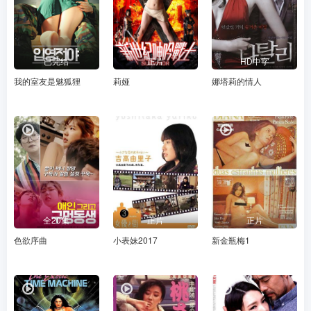
已完结
正片
HD中字
我的室友是魅狐狸
莉娅
娜塔莉的情人
全20集
正片
正片
色欲序曲
小表妹2017
新金瓶梅1