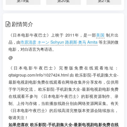
第19集
第20集
第21集
第22集
第23集
第24集
剧情简介
第25集
第26集
第27集
《日本电影午夜巴士》上映于 2011年，是一部
美国
制片出
第28集
第29集
第30集
品，由
市原清彦
ネーン
Sohyun
路易斯·奥马
Amita
等主演的微
电影，对白语言为粤语语。
第31集
第32集
第33集
@
第34集
第35集
第36集
《日本电影午夜巴士》完整版免费在线观看地址：
第37集
第38集
第39集
qitaigroup.com/info/1027424.html 由 欧乐影院-手机剧集大全-
最新电视剧电影免费在线观看在网络收集并分享发布，仅供用
第40集
第41集
第42集
于学习和交流， 欧乐影院-手机剧集大全-最新电视剧电影免费
在线观看不参与 《日本电影午夜巴士》的影视资源制作、录
第43集
第44集
第45集
制、上传与存储，当前播放线路分别由网络资源网采集。有关
第46集
《日本电影午夜巴士》的后续高清完整版本资源会陆续放出，
敬请关注！
如果您喜欢 欧乐影院-手机剧集大全-最新电视剧电影免费在线