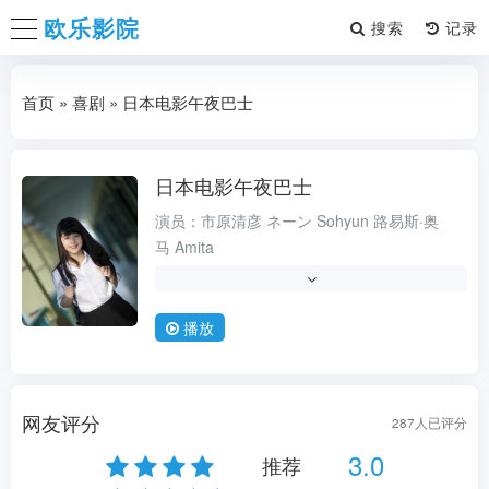
欧乐影院
搜索
首页
»
喜剧
» 日本电影午夜巴士
日本电影午夜巴士
社会
演员：
市原清彦
ネーン
Sohyun
路易斯·奥
马
Amita
导演：
Sohyun
类型：
,求职
播放
状态：
连载
更新时间：
2026-08-08
地区：
日本
网友评分
287
人已评分
年份：
2011
3.0
推荐
语言：
粤语