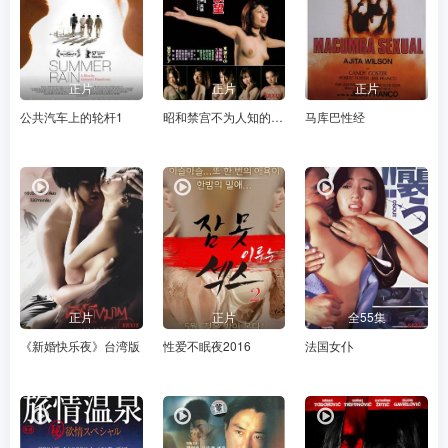
正片
正片
正片
公共汽车上的轮杆1
昭和禁宫不为人知的故事
马库巴性经
正片
正片
全55集
《新婚快乐夜》台湾版
性爱不眠夜2016
法国女仆