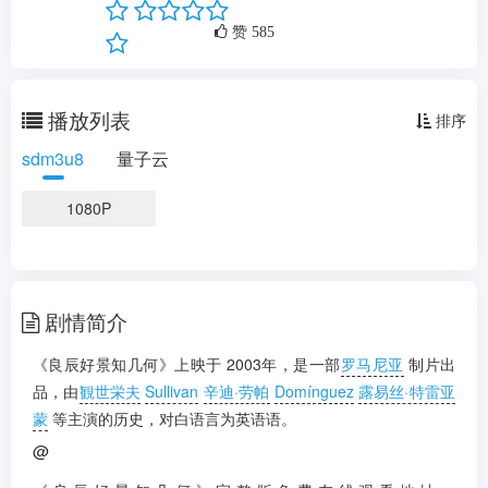
剧情：
...
更多
赞
585
播放列表
排序
sdm3u8
量子云
1080P
剧情简介
《良辰好景知几何》上映于 2003年，是一部
罗马尼亚
制片出
品，由
観世栄夫
Sullivan
辛迪·劳帕
Domínguez
露易丝·特雷亚
蒙
等主演的历史，对白语言为英语语。
@