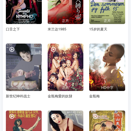
已完结
正片
正片
口舌之下
米兰达1985
15岁的夏天
已完结
正片
HD中字
新世纪呻吟战士
金瓶梅愛的奴隸
金瓶梅