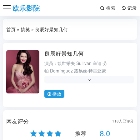
欧乐影院
搜索
首页
»
搞笑
» 良辰好景知几何
良辰好景知几何
历史
演员：
観世栄夫
Sullivan
辛迪·劳
帕
Domínguez
露易丝·特雷亚蒙
导演：
辛迪·劳帕
类型：
,科幻
播放
状态：
1080P
更新时间：
2026-08-07
地区：
巴西
网友评分
118
人已评分
年份：
2003
8.0
推荐
语言：
英语