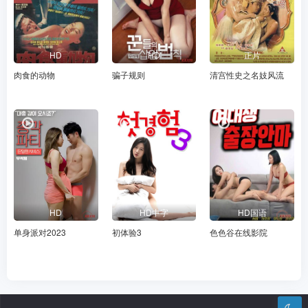
HD
HD
正片
肉食的动物
骗子规则
清宫性史之名妓风流
HD
HD中字
HD国语
单身派对2023
初体验3
色色谷在线影院