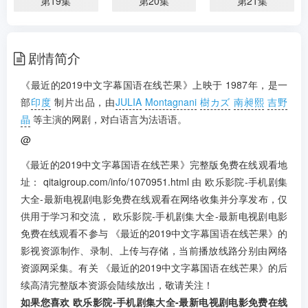
第19集
第20集
第21集
第22集
第23集
第24集
剧情简介
第25集
第26集
第27集
《最近的2019中文字幕国语在线芒果》上映于 1987年，是一
第28集
第29集
部
印度
制片出品，由
JULIA
Montagnani
樹カズ
南昶熙
吉野
晶
等主演的网剧，对白语言为法语语。
@
《最近的2019中文字幕国语在线芒果》完整版免费在线观看地
址： qitaigroup.com/info/1070951.html 由 欧乐影院-手机剧集
大全-最新电视剧电影免费在线观看在网络收集并分享发布，仅
供用于学习和交流， 欧乐影院-手机剧集大全-最新电视剧电影
免费在线观看不参与 《最近的2019中文字幕国语在线芒果》的
影视资源制作、录制、上传与存储，当前播放线路分别由网络
资源网采集。有关 《最近的2019中文字幕国语在线芒果》的后
续高清完整版本资源会陆续放出，敬请关注！
如果您喜欢 欧乐影院-手机剧集大全-最新电视剧电影免费在线