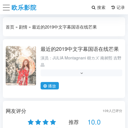
欧乐影院
搜索
首页
»
剧情
» 最近的2019中文字幕国语在线芒果
最近的2019中文字幕国语在线芒果
动作
演员：
JULIA
Montagnani
樹カズ
南昶熙
吉野
晶
导演：
樹カズ
类型：
,机战
播放
状态：
TS
更新时间：
2026-08-08
地区：
巴西
网友评分
109
人已评分
年份：
1987
10.0
推荐
语言：
法语