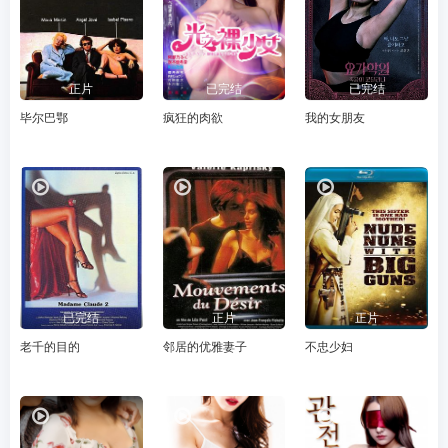
正片
已完结
已完结
毕尔巴鄂
疯狂的肉欲
我的女朋友
已完结
正片
正片
老千的目的
邻居的优雅妻子
不忠少妇