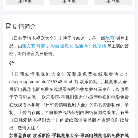
第19集
第20集
第21集
第22集
第23集
第24集
剧情简介
第25集
第26集
第27集
《日韩爱情电视剧大全》上映于 1998年，是一部
德国
制片出
第28集
第29集
品，由
谢文安
丹娜
罗彩丽
梁雁灵
温迪·阿尔比斯顿
等主演的警
匪，对白语言为日语语。
@
《日韩爱情电视剧大全》完整版免费在线观看地址：
qitaigroup.com/info/775748.html 由 欧乐影院-手机剧集大全-
最新电视剧电影免费在线观看在网络收集并分享发布，仅供用
于学习和交流， 欧乐影院-手机剧集大全-最新电视剧电影免费
在线观看不参与 《日韩爱情电视剧大全》的影视资源制作、录
制、上传与存储，当前播放线路分别由网络资源网采集。有关
《日韩爱情电视剧大全》的后续高清完整版本资源会陆续放
出，敬请关注！
如果您喜欢 欧乐影院-手机剧集大全-最新电视剧电影免费在线