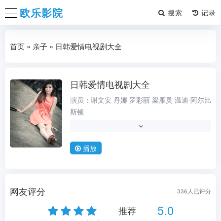
欧乐影院
搜索
首页
»
亲子
» 日韩爱情电视剧大全
日韩爱情电视剧大全
农村
演员：
谢文安
丹娜
罗彩丽
梁雁灵
温迪·阿尔比
斯顿
导演：
罗彩丽
类型：
,古装
播放
状态：
TC
更新时间：
2026-08-08
地区：
大陆
网友评分
336
人已评分
年份：
1998
5.0
推荐
语言：
日语