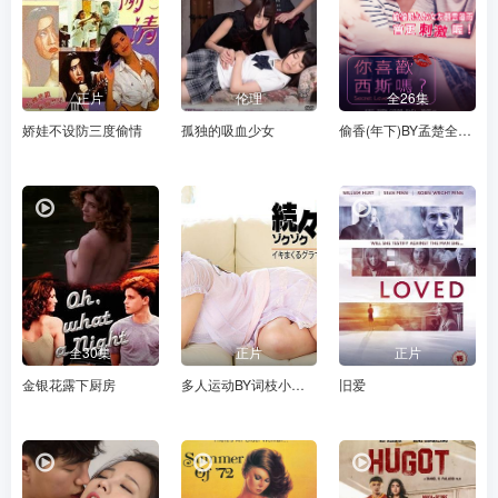
正片
伦理
全26集
娇娃不设防三度偷情
孤独的吸血少女
偷香(年下)BY孟楚全文阅读
全30集
正片
正片
金银花露下厨房
多人运动BY词枝小说笔趣阁百度云
旧爱