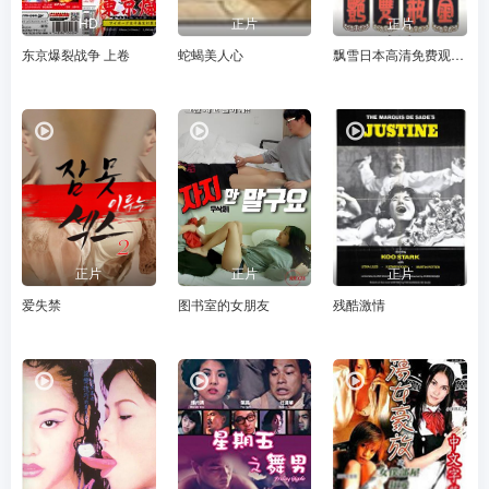
HD
正片
正片
东京爆裂战争 上卷
蛇蝎美人心
飘雪日本高清免费观看电视剧
正片
正片
正片
爱失禁
图书室的女朋友
残酷激情