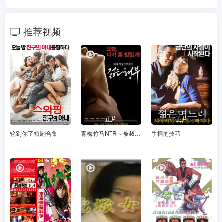
推荐视频
已完结
正片
正片
轮到你了短剧合集
青梅竹马NTR～被叔叔逼疯的她的告白～后篇
手摇的技巧