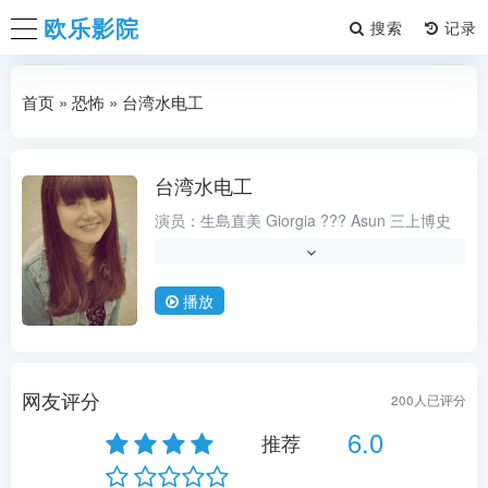
欧乐影院
搜索
首页
»
恐怖
» 台湾水电工
台湾水电工
奇幻
演员：
生島直美
Giorgia
???
Asun
三上博史
导演：
???
类型：
,科幻
播放
状态：
高清中字
更新时间：
2026-08-08
地区：
大陆
网友评分
200
人已评分
年份：
2014
6.0
推荐
语言：
德语